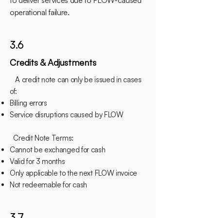
to deliver services due to FLOW-caused
operational failure.
3.6
Credits & Adjustments
A credit note can only be issued in cases
of:
Billing errors
Service disruptions caused by FLOW
Credit Note Terms:
Cannot be exchanged for cash
Valid for 3 months
Only applicable to the next FLOW invoice
Not redeemable for cash
3.7